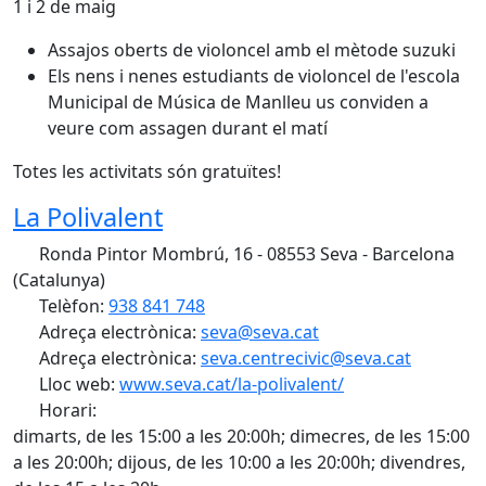
1 i 2 de maig
Assajos oberts de violoncel amb el mètode suzuki
Els nens i nenes estudiants de violoncel de l'escola
Municipal de Música de Manlleu us conviden a
veure com assagen durant el matí
Totes les activitats són gratuïtes!
La Polivalent
Ronda Pintor Mombrú, 16 - 08553 Seva - Barcelona
(Catalunya)
Telèfon:
938 841 748
Adreça electrònica:
seva@seva.cat
Adreça electrònica:
seva.centrecivic@seva.cat
Lloc web:
www.seva.cat/la-polivalent/
Horari:
dimarts, de les 15:00 a les 20:00h; dimecres, de les 15:00
a les 20:00h; dijous, de les 10:00 a les 20:00h; divendres,