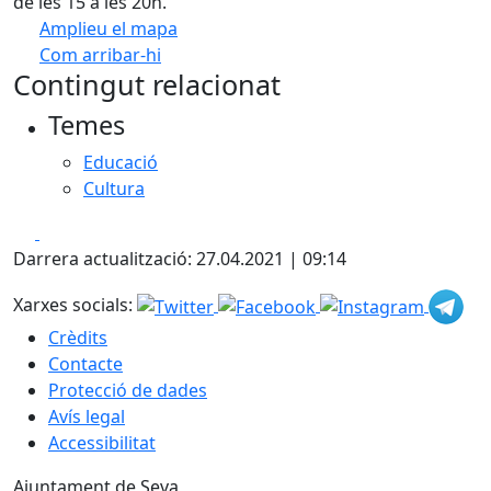
de les 15 a les 20h.
Amplieu el mapa
Com arribar-hi
Leaflet
| ©
OpenStreetMap
contributors
Contingut relacionat
+
Temes
−
Educació
Cultura
Facebook
X
Darrera actualització: 27.04.2021 | 09:14
Xarxes socials:
Crèdits
Contacte
Protecció de dades
Avís legal
Accessibilitat
Ajuntament de Seva