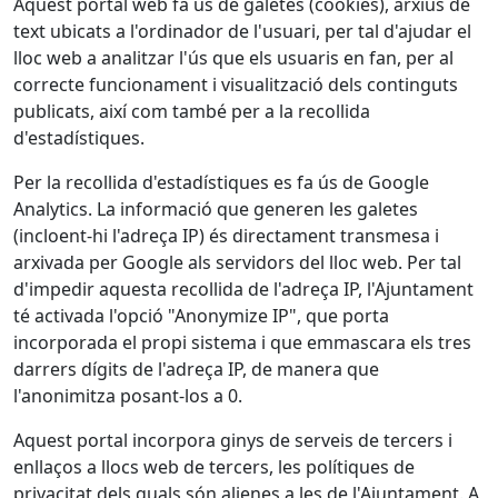
Aquest portal web fa ús de galetes (cookies), arxius de
text ubicats a l'ordinador de l'usuari, per tal d'ajudar el
lloc web a analitzar l'ús que els usuaris en fan, per al
correcte funcionament i visualització dels continguts
publicats, així com també per a la recollida
d'estadístiques.
Per la recollida d'estadístiques es fa ús de Google
Analytics. La informació que generen les galetes
(incloent-hi l'adreça IP) és directament transmesa i
arxivada per Google als servidors del lloc web. Per tal
d'impedir aquesta recollida de l'adreça IP, l'Ajuntament
té activada l'opció "Anonymize IP", que porta
incorporada el propi sistema i que emmascara els tres
darrers dígits de l'adreça IP, de manera que
l'anonimitza posant-los a 0.
Aquest portal incorpora ginys de serveis de tercers i
enllaços a llocs web de tercers, les polítiques de
privacitat dels quals són alienes a les de l'Ajuntament. A