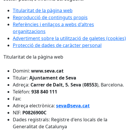
Titularitat de la pàgina web
Reproducció de continguts propis
Referències i enllaços a webs d'altres
organitzacions
Advertiment sobre la utilització de galetes (cookies)
Protecció de dades de caràcter personal​
Titularitat de la pàgina web
Domini:
www.seva.cat
Titular:
Ajuntament de Seva
Adreça:
Carrer de Dalt, 5.
Seva
(
08553
), Barcelona.
Telèfon:
938 840 111
Fax:
Adreça electrònica:
seva@seva.cat
NIF:
P0826900C
Dades registrals: Registre d'ens locals de la
Generalitat de Catalunya