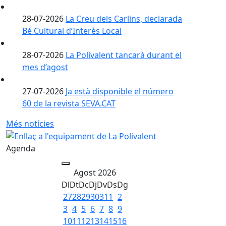
28-07-2026
La Creu dels Carlins, declarada
Bé Cultural d’Interès Local
28-07-2026
La Polivalent tancarà durant el
mes d’agost
27-07-2026
Ja està disponible el número
60 de la revista SEVA.CAT
Més notícies
Agenda
Agost 2026
Dl
Dt
Dc
Dj
Dv
Ds
Dg
27
28
29
30
31
1
2
3
4
5
6
7
8
9
10
11
12
13
14
15
16