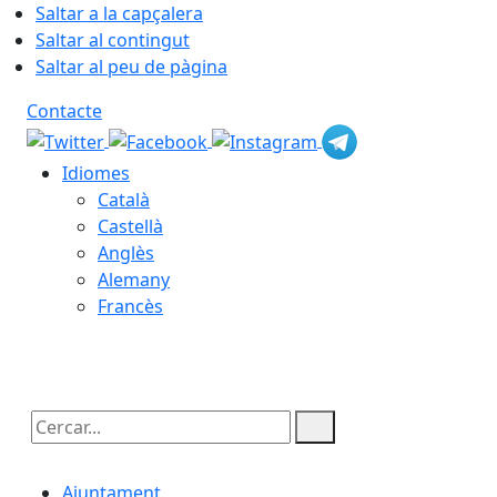
Saltar a la capçalera
Saltar al contingut
Saltar al peu de pàgina
Contacte
Idiomes
Català
Castellà
Anglès
Alemany
Francès
09.08.2026 | 12:36
Cercar:
Ajuntament