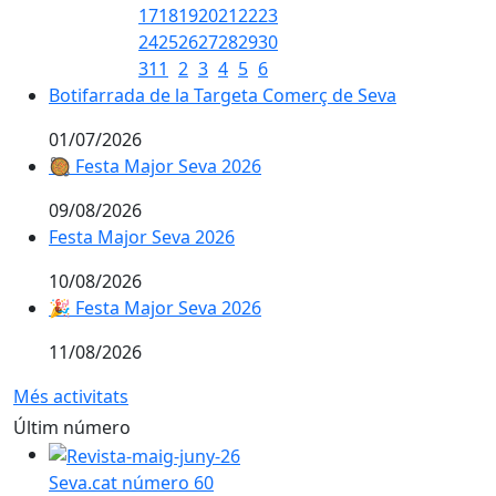
17
18
19
20
21
22
23
24
25
26
27
28
29
30
31
1
2
3
4
5
6
Botifarrada de la Targeta Comerç de Seva
Botifarrada de la Targeta Comerç de Seva
01/07/2026
🥘 Festa Major Seva 2026
🥘 Festa Major Seva 2026
09/08/2026
Festa Major Seva 2026
Festa Major Seva 2026
10/08/2026
🎉 Festa Major Seva 2026
🎉 Festa Major Seva 2026
11/08/2026
Més activitats
Últim número
Seva.cat número 60