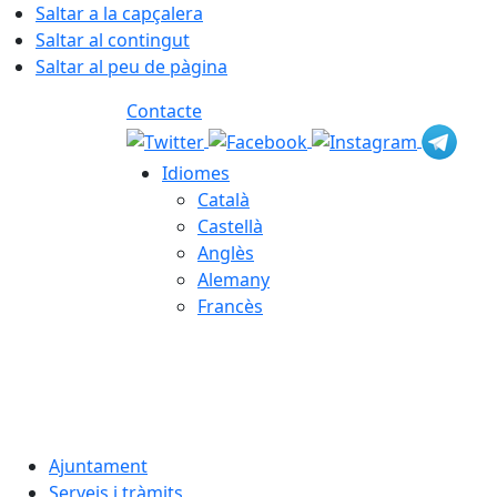
Saltar a la capçalera
Saltar al contingut
Saltar al peu de pàgina
Contacte
Idiomes
Català
Castellà
Anglès
Alemany
Francès
08.08.2026 | 19:43
Ajuntament
Serveis i tràmits