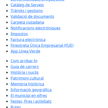
Catàleg de Serveis
Tràmits i gestions
Validació de documents
Carpeta ciutadana
Notificacions electròniques
Impostos
Factura electrònica
Finestreta Única Empresarial (FUE)
App Línea Verde
Com arribar-hi
Guia de carrers
Història i nuclis
Patrimoni cultural
Memòria històrica
Informació geogràfica
El municipi en xifres
Festes, fires i activitats
Rutes