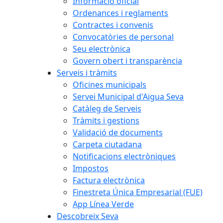
Informació oficial
Ordenances i reglaments
Contractes i convenis
Convocatòries de personal
Seu electrònica
Govern obert i transparència
Serveis i tràmits
Oficines municipals
Servei Municipal d'Aigua Seva
Catàleg de Serveis
Tràmits i gestions
Validació de documents
Carpeta ciutadana
Notificacions electròniques
Impostos
Factura electrònica
Finestreta Única Empresarial (FUE)
App Línea Verde
Descobreix Seva