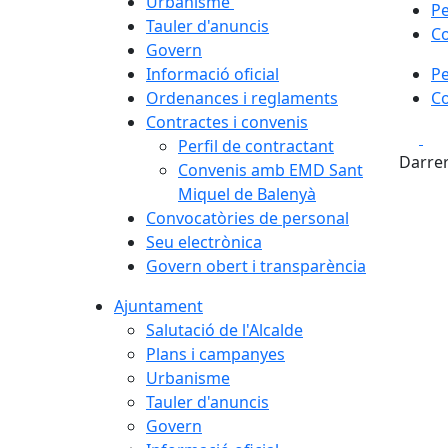
Urbanisme
Pe
Tauler d'anuncis
Co
Govern
Informació oficial
Pe
Ordenances i reglaments
Co
Contractes i convenis
Fa
Perfil de contractant
Darrer
Convenis amb EMD Sant
Miquel de Balenyà
Convocatòries de personal
Seu electrònica
Govern obert i transparència
Ajuntament
Salutació de l'Alcalde
Plans i campanyes
Urbanisme
Tauler d'anuncis
Govern