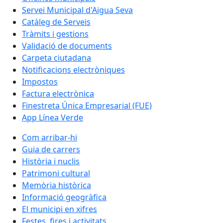
Servei Municipal d'Aigua Seva
Catàleg de Serveis
Tràmits i gestions
Validació de documents
Carpeta ciutadana
Notificacions electròniques
Impostos
Factura electrònica
Finestreta Única Empresarial (FUE)
App Línea Verde
Com arribar-hi
Guia de carrers
Història i nuclis
Patrimoni cultural
Memòria històrica
Informació geogràfica
El municipi en xifres
Festes, fires i activitats