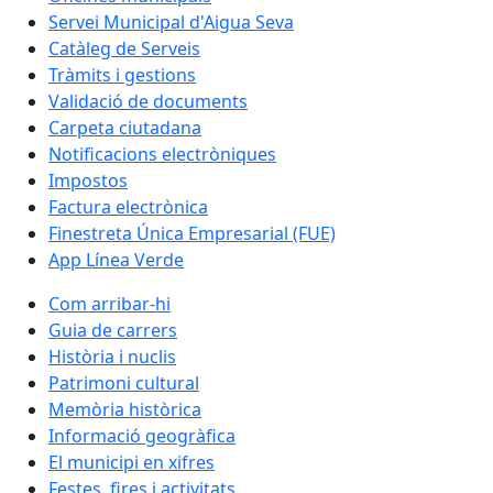
Servei Municipal d'Aigua Seva
Catàleg de Serveis
Tràmits i gestions
Validació de documents
Carpeta ciutadana
Notificacions electròniques
Impostos
Factura electrònica
Finestreta Única Empresarial (FUE)
App Línea Verde
Com arribar-hi
Guia de carrers
Història i nuclis
Patrimoni cultural
Memòria històrica
Informació geogràfica
El municipi en xifres
Festes, fires i activitats