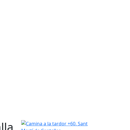
lla
Camina a la tardor +60. Sant Martí de Centelles