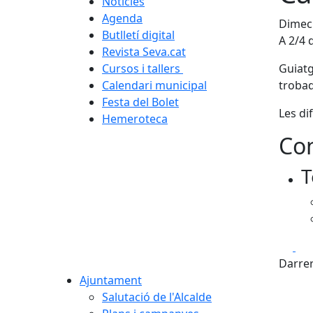
Notícies
Agenda
Dimecr
Butlletí digital
A 2/4 
Revista Seva.cat
Cursos i tallers
Guiatg
Calendari municipal
trobad
Festa del Bolet
Les di
Hemeroteca
Con
T
Fa
Darrer
Ajuntament
Salutació de l'Alcalde