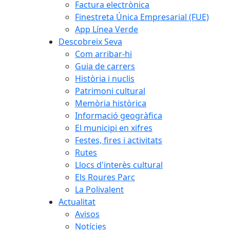
Factura electrònica
Finestreta Única Empresarial (FUE)
App Línea Verde
Descobreix Seva
Com arribar-hi
Guia de carrers
Història i nuclis
Patrimoni cultural
Memòria històrica
Informació geogràfica
El municipi en xifres
Festes, fires i activitats
Rutes
Llocs d'interès cultural
Els Roures Parc
La Polivalent
Actualitat
Avisos
Notícies