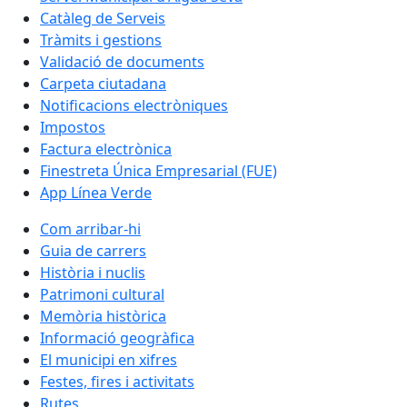
Catàleg de Serveis
Tràmits i gestions
Validació de documents
Carpeta ciutadana
Notificacions electròniques
Impostos
Factura electrònica
Finestreta Única Empresarial (FUE)
App Línea Verde
Com arribar-hi
Guia de carrers
Història i nuclis
Patrimoni cultural
Memòria històrica
Informació geogràfica
El municipi en xifres
Festes, fires i activitats
Rutes