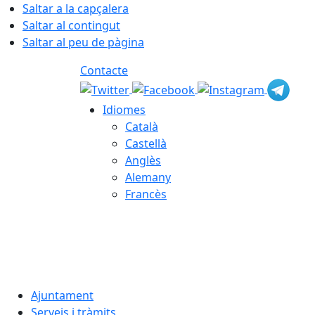
Saltar a la capçalera
Saltar al contingut
Saltar al peu de pàgina
Contacte
Idiomes
Català
Castellà
Anglès
Alemany
Francès
09.08.2026 | 08:27
Ajuntament
Serveis i tràmits