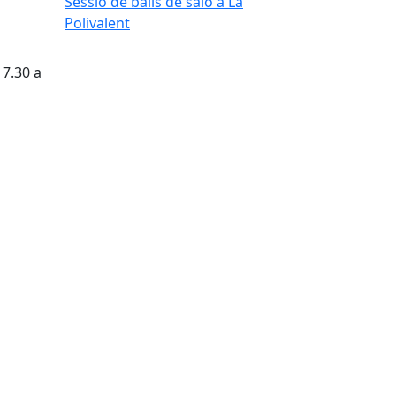
Sessió de balls de saló a La
Polivalent
17.30 a