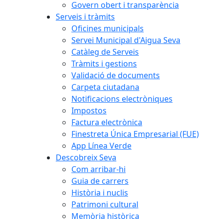
Govern obert i transparència
Serveis i tràmits
Oficines municipals
Servei Municipal d'Aigua Seva
Catàleg de Serveis
Tràmits i gestions
Validació de documents
Carpeta ciutadana
Notificacions electròniques
Impostos
Factura electrònica
Finestreta Única Empresarial (FUE)
App Línea Verde
Descobreix Seva
Com arribar-hi
Guia de carrers
Història i nuclis
Patrimoni cultural
Memòria històrica