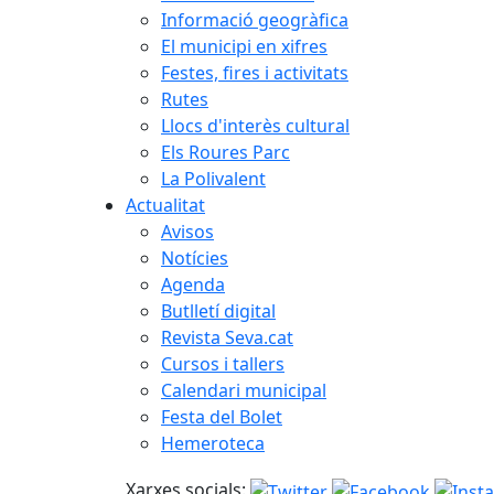
Informació geogràfica
El municipi en xifres
Festes, fires i activitats
Rutes
Llocs d'interès cultural
Els Roures Parc
La Polivalent
Actualitat
Avisos
Notícies
Agenda
Butlletí digital
Revista Seva.cat
Cursos i tallers
Calendari municipal
Festa del Bolet
Hemeroteca
Xarxes socials: