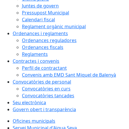
Juntes de govern
Pressupost Municipal
Calendari fiscal
Reglament orgànic municipal
Ordenances i reglaments
Ordenances reguladores
Ordenances fiscals
Reglaments
Contractes i convenis
Perfil de contractant
Convenis amb EMD Sant Miquel de Balenyà
Convocatòries de personal
Convocatòries en curs
Convocatòries tancades
Seu electrònica
Govern obert i transparència
Oficines municipals
Servei Municipal d'Aigua Seva