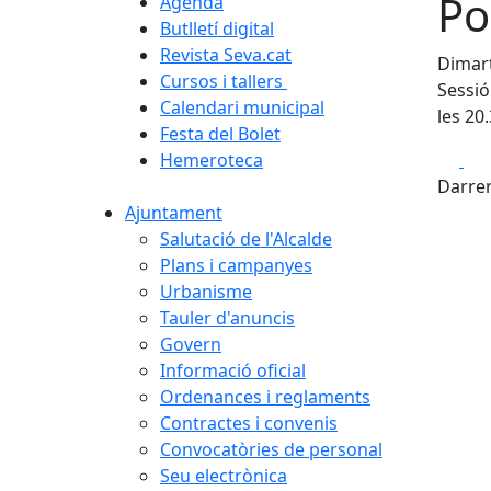
Po
Agenda
Butlletí digital
Revista Seva.cat
Dimart
Cursos i tallers
Sessió
Calendari municipal
les 20.
Festa del Bolet
Fa
Hemeroteca
Darrer
Ajuntament
Salutació de l'Alcalde
Plans i campanyes
Urbanisme
Tauler d'anuncis
Govern
Informació oficial
Ordenances i reglaments
Contractes i convenis
Convocatòries de personal
Seu electrònica