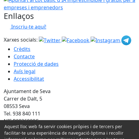
Enllaços
Inscriu-te aquí!
Xarxes socials:
Crèdits
Contacte
Protecció de dades
Avís legal
Accessibilitat
Ajuntament de Seva
Carrer de Dalt, 5
08553 Seva
Tel. 938 840 111
NIF P0826900C
Aquest lloc web fa servir cookies pròpies i de tercers per
facilitar-te una experiència de navegació òptima i recollir
Amb la col·laboració de: