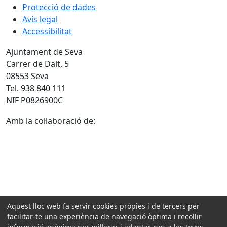
Protecció de dades
Avís legal
Accessibilitat
Ajuntament de Seva
Carrer de Dalt, 5
08553 Seva
Tel. 938 840 111
NIF P0826900C
Amb la col·laboració de:
Aquest lloc web fa servir cookies pròpies i de tercers per
facilitar-te una experiència de navegació òptima i recollir