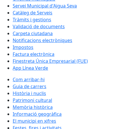
Servei Municipal d'Aigua Seva
Catàleg de Serveis
Tràmits i gestions
Validació de documents
Carpeta ciutadana
Notificacions electròniques
Impostos
Factura electrònica
Finestreta Única Empresarial (FUE)
App Línea Verde
Com arribar-hi
Guia de carrers
Història i nuclis
Patrimoni cultural
Memòria històrica
Informació geogràfica
El municipi en xifres
Festes, fires i activitats