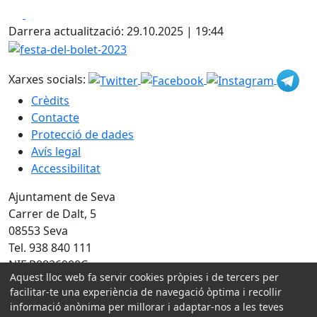
Facebook
X
Darrera actualització: 29.10.2025 | 19:44
festa-del-bolet-2023
Xarxes socials:
Crèdits
Contacte
Protecció de dades
Avís legal
Accessibilitat
Ajuntament de Seva
Carrer de Dalt, 5
08553 Seva
Tel. 938 840 111
NIF P0826900C
Aquest lloc web fa servir cookies pròpies i de tercers per
Amb la col·laboració de:
facilitar-te una experiència de navegació òptima i recollir
informació anònima per millorar i adaptar-nos a les teves