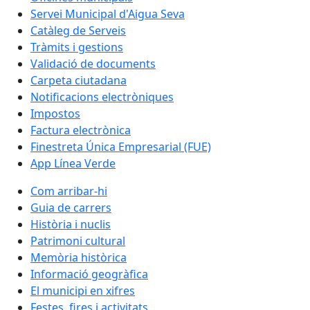
Servei Municipal d'Aigua Seva
Catàleg de Serveis
Tràmits i gestions
Validació de documents
Carpeta ciutadana
Notificacions electròniques
Impostos
Factura electrònica
Finestreta Única Empresarial (FUE)
App Línea Verde
Com arribar-hi
Guia de carrers
Història i nuclis
Patrimoni cultural
Memòria històrica
Informació geogràfica
El municipi en xifres
Festes, fires i activitats