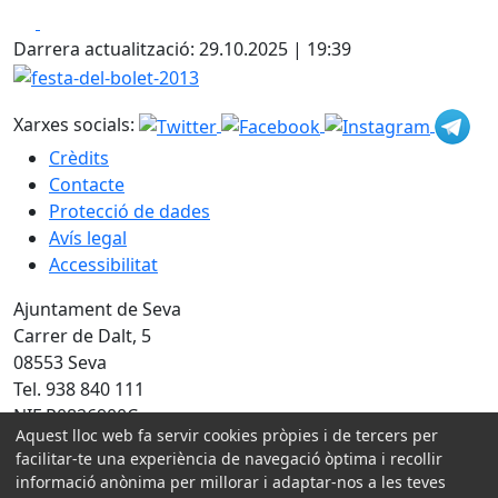
Facebook
X
Darrera actualització: 29.10.2025 | 19:39
festa-del-bolet-2013
Xarxes socials:
Crèdits
Contacte
Protecció de dades
Avís legal
Accessibilitat
Ajuntament de Seva
Carrer de Dalt, 5
08553 Seva
Tel. 938 840 111
NIF P0826900C
Aquest lloc web fa servir cookies pròpies i de tercers per
Amb la col·laboració de:
facilitar-te una experiència de navegació òptima i recollir
informació anònima per millorar i adaptar-nos a les teves