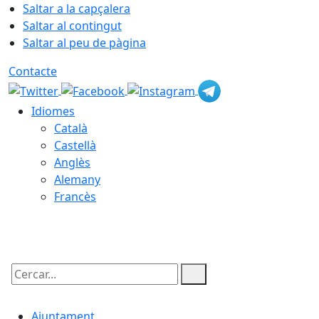
Saltar a la capçalera
Saltar al contingut
Saltar al peu de pàgina
Contacte
Idiomes
Català
Castellà
Anglès
Alemany
Francès
10.08.2026 | 07:35
Cercar:
Ajuntament