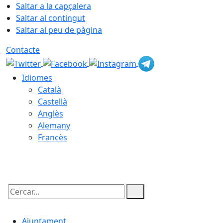
Saltar a la capçalera
Saltar al contingut
Saltar al peu de pàgina
Contacte
Idiomes
Català
Castellà
Anglès
Alemany
Francès
09.08.2026 | 07:43
Cercar:
Ajuntament