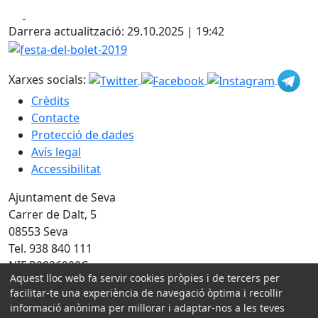
Facebook
X
Darrera actualització: 29.10.2025 | 19:42
festa-del-bolet-2019
Xarxes socials:
Crèdits
Contacte
Protecció de dades
Avís legal
Accessibilitat
Ajuntament de Seva
Carrer de Dalt, 5
08553 Seva
Tel. 938 840 111
NIF P0826900C
Aquest lloc web fa servir cookies pròpies i de tercers per
Amb la col·laboració de:
facilitar-te una experiència de navegació òptima i recollir
informació anònima per millorar i adaptar-nos a les teves