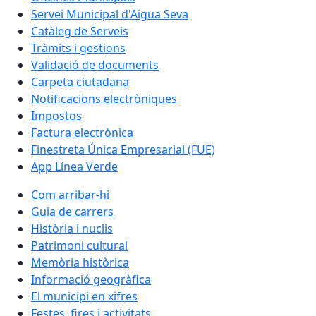
Servei Municipal d'Aigua Seva
Catàleg de Serveis
Tràmits i gestions
Validació de documents
Carpeta ciutadana
Notificacions electròniques
Impostos
Factura electrònica
Finestreta Única Empresarial (FUE)
App Línea Verde
Com arribar-hi
Guia de carrers
Història i nuclis
Patrimoni cultural
Memòria històrica
Informació geogràfica
El municipi en xifres
Festes, fires i activitats