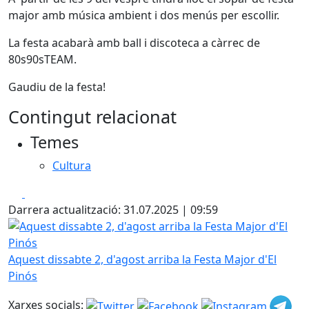
major amb música ambient i dos menús per escollir.
La festa acabarà amb ball i discoteca a càrrec de
80s90sTEAM.
Gaudiu de la festa!
Contingut relacionat
Temes
Cultura
Facebook
X
Darrera actualització: 31.07.2025 | 09:59
Aquest dissabte 2, d'agost arriba la Festa Major d'El Pinós
Aquest dissabte 2, d'agost arriba la Festa Major d'El
Pinós
Xarxes socials: