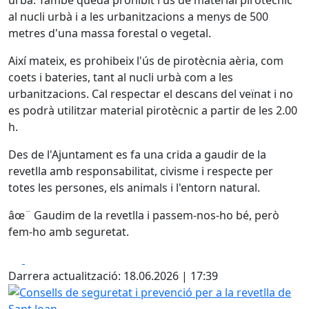
urbà. També queda prohibit l'ús de material pirotècnic
al nucli urbà i a les urbanitzacions a menys de 500
metres d'una massa forestal o vegetal.
Així mateix, es prohibeix l'ús de pirotècnia aèria, com
coets i bateries, tant al nucli urbà com a les
urbanitzacions. Cal respectar el descans del veïnat i no
es podrà utilitzar material pirotècnic a partir de les 2.00
h.
Des de l'Ajuntament es fa una crida a gaudir de la
revetlla amb responsabilitat, civisme i respecte per
totes les persones, els animals i l'entorn natural.
âœ¨ Gaudim de la revetlla i passem-nos-ho bé, però
fem-ho amb seguretat.
Facebook
X
Darrera actualització: 18.06.2026 | 17:39
Consells de seguretat i prevenció per a la revetlla de Sant