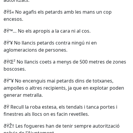
autoritzats.
ðŸš« No agafis els petards amb les mans un cop
encesos.
ðŸ™… No els apropis a la cara ni al cos.
ðŸ‘¥ No llancis petards contra ningú ni en
aglomeracions de persones.
ðŸŒ² No llancis coets a menys de 500 metres de zones
boscoses.
ðŸ”¥ No encenguis mai petards dins de totxanes,
ampolles o altres recipients, ja que en explotar poden
generar metralla.
ðŸ Recull la roba estesa, els tendals i tanca portes i
finestres als llocs on es facin revetlles.
ðŸŽ† Les fogueres han de tenir sempre autorització