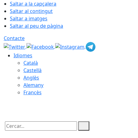
Saltar a la capçalera
Saltar al contingut
Saltar a imatges
Saltar al peu de pàgina
Contacte
Idiomes
Català
Castellà
Anglès
Alemany
Francès
08.08.2026 | 11:03
Cercar: