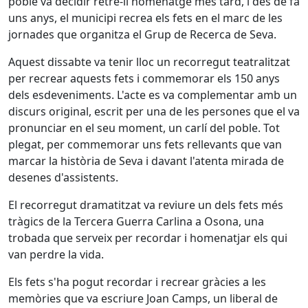
poble va decidir retre-li homenatge més tard, i des de fa
uns anys, el municipi recrea els fets en el marc de les
jornades que organitza el Grup de Recerca de Seva.
Aquest dissabte va tenir lloc un recorregut teatralitzat
per recrear aquests fets i commemorar els 150 anys
dels esdeveniments. L'acte es va complementar amb un
discurs original, escrit per una de les persones que el va
pronunciar en el seu moment, un carlí del poble. Tot
plegat, per commemorar uns fets rellevants que van
marcar la història de Seva i davant l'atenta mirada de
desenes d'assistents.
El recorregut dramatitzat va reviure un dels fets més
tràgics de la Tercera Guerra Carlina a Osona, una
trobada que serveix per recordar i homenatjar els qui
van perdre la vida.
Els fets s'ha pogut recordar i recrear gràcies a les
memòries que va escriure Joan Camps, un liberal de