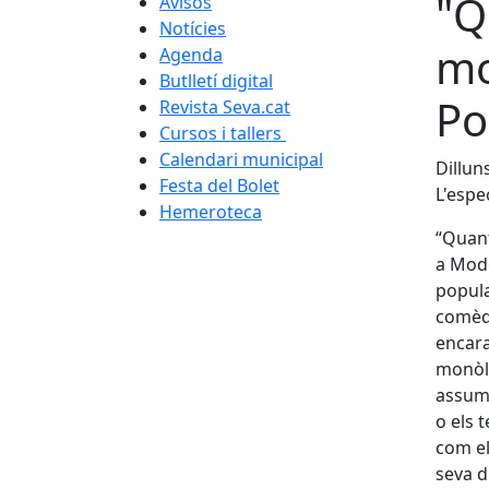
"Q
Avisos
Notícies
mo
Agenda
Butlletí digital
Po
Revista Seva.cat
Cursos i tallers
Calendari municipal
Dillun
Festa del Bolet
L'espe
Hemeroteca
“Quant
a Modg
popula
comèdi
encara
monòle
assump
o els 
com el 
seva d