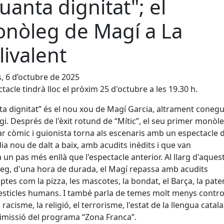
uanta dignitat"; el
nòleg de Magí a La
livalent
s, 6 d’octubre de 2025
ctacle tindrà lloc el pròxim 25 d'octubre a les 19.30 h.
a dignitat” és el nou xou de Magí Garcia, altrament coneg
i. Després de l'èxit rotund de “Mític”, el seu primer monòle
r còmic i guionista torna als escenaris amb un espectacle 
a nou de dalt a baix, amb acudits inèdits i que van
 un pas més enllà que l'espectacle anterior. Al llarg d'aques
g, d'una hora de durada, el Magí repassa amb acudits
tes com la pizza, les mascotes, la bondat, el Barça, la pate
testicles humans. I també parla de temes molt menys contro
racisme, la religió, el terrorisme, l'estat de la llengua catala
imissió del programa “Zona Franca”.