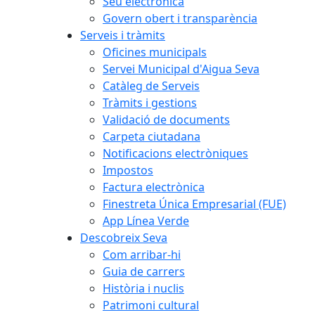
Seu electrònica
Govern obert i transparència
Serveis i tràmits
Oficines municipals
Servei Municipal d'Aigua Seva
Catàleg de Serveis
Tràmits i gestions
Validació de documents
Carpeta ciutadana
Notificacions electròniques
Impostos
Factura electrònica
Finestreta Única Empresarial (FUE)
App Línea Verde
Descobreix Seva
Com arribar-hi
Guia de carrers
Història i nuclis
Patrimoni cultural