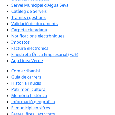
Servei Municipal d'Aigua Seva
Catàleg de Serveis
Tràmits i gestions
Validació de documents
Carpeta ciutadana
Notificacions electròniques
Impostos
Factura electrònica
Finestreta Única Empresarial (FUE)
App Línea Verde
Com arribar-hi
Guia de carrers
Història i nuclis
Patrimoni cultural
Memòria històrica
Informació geogràfica
El municipi en xifres
Festes, fires i activitats