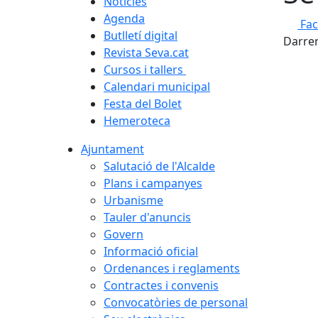
Notícies
Agenda
Fa
Butlletí digital
Darrer
Revista Seva.cat
Cursos i tallers
Calendari municipal
Festa del Bolet
Hemeroteca
Ajuntament
Salutació de l'Alcalde
Plans i campanyes
Urbanisme
Tauler d'anuncis
Govern
Informació oficial
Ordenances i reglaments
Contractes i convenis
Convocatòries de personal