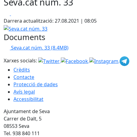
Seva.cat núm. 33
Facebook
X
Darrera actualització: 27.08.2021 | 08:05
Seva.cat núm. 33
Documents
Seva.cat núm. 33
(8.4MB)
Xarxes socials:
Crèdits
Contacte
Protecció de dades
Avís legal
Accessibilitat
Ajuntament de Seva
Carrer de Dalt, 5
08553 Seva
Tel. 938 840 111