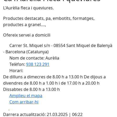
L'Aurèlia fleca i queviures.
Productes destacats, pa, embotits, formatges,
productes a granel....,
Ofereix servei a domicili
Carrer St. Miquel s/n - 08554 Sant Miquel de Balenyà
- Barcelona (Catalunya)
Nom de contacte: Aurèlia
Telèfon:
938 123 291
Horari:
De dilluns a dimecres de 8.00 h a 13.00 h De dijous a
divendres de 8.00 h a 1.00 h i de 17.00 h a 20.00 h
Dissabtes de 8.00 h a 13.00 h
Amplieu el mapa
Com arribar-hi
Leaflet
| ©
OpenStreetMap
contributors
Facebook
X
+
Darrera actualització: 21.03.2025 | 06:22