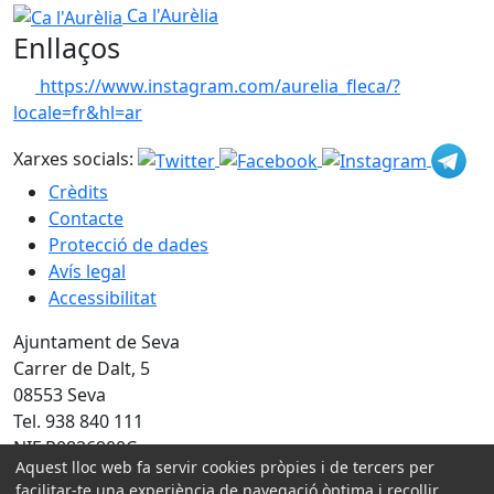
−
Ca l'Aurèlia
Ca l'Aurèlia
Enllaços
https://www.instagram.com/aurelia_fleca/?
locale=fr&hl=ar
Xarxes socials:
Crèdits
Contacte
Protecció de dades
Avís legal
Accessibilitat
Ajuntament de Seva
Carrer de Dalt, 5
08553 Seva
Tel. 938 840 111
NIF P0826900C
Aquest lloc web fa servir cookies pròpies i de tercers per
Amb la col·laboració de:
facilitar-te una experiència de navegació òptima i recollir