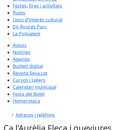
Festes, fires i activitats
Rutes
Llocs d'interès cultural
Els Roures Parc
La Polivalent
Avisos
Notícies
Agenda
Butlletí digital
Revista Seva.cat
Cursos i tallers
Calendari municipal
Festa del Bolet
Hemeroteca
Adreces i telèfons
Ca l'Aurèlia Fleca i queviures