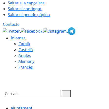
Saltar a la capçalera
Saltar al contingut
Saltar al peu de pàgina
Contacte
Idiomes
Català
Castellà
Anglès
Alemany
Francès
07.08.2026 | 06:10
Cercar:
Ajuntament