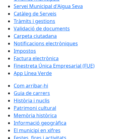
Servei Municipal d'Aigua Seva
Catàleg de Serveis
Tràmits i gestions
Validació de documents
Carpeta ciutadana
Notificacions electròniques
Impostos
Factura electrònica
Finestreta Única Empresarial (FUE)
App Línea Verde
Com arribar-hi
Guia de carrers
Història i nuclis
Patrimoni cultural
Memòria històrica
Informació geogràfica
El municipi en xifres
Festes, fires i activitats