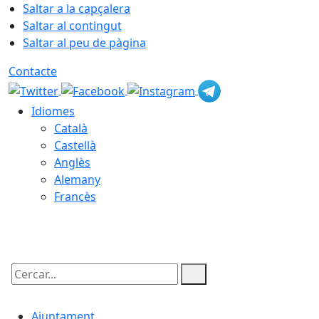
Saltar a la capçalera
Saltar al contingut
Saltar al peu de pàgina
Contacte
Idiomes
Català
Castellà
Anglès
Alemany
Francès
06.08.2026 | 08:17
Cercar:
Ajuntament