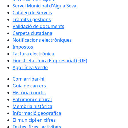
Servei Municipal d'Aigua Seva
Catàleg de Serveis
Tràmits i gestions
Validació de documents
Carpeta ciutadana
Notificacions electròniques
Impostos
Factura electrònica
Finestreta Única Empresarial (FUE)
App Línea Verde
Com arribar-hi
Guia de carrers
Història i nuclis
Patrimoni cultural
Memòria històrica
Informació geogràfica
El municipi en xifres
Festes, fires i activitats