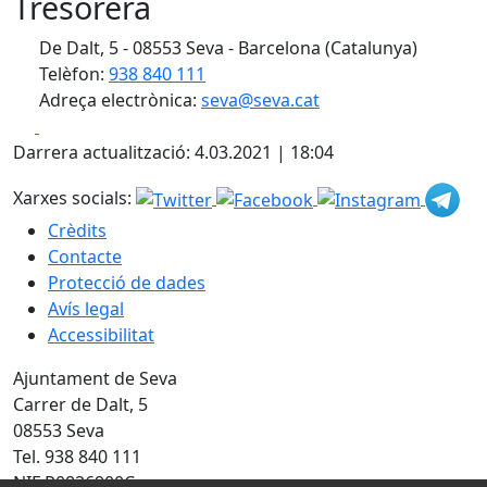
Tresorera
De Dalt, 5 - 08553 Seva - Barcelona (Catalunya)
Telèfon:
938 840 111
Adreça electrònica:
seva@seva.cat
Facebook
X
Darrera actualització: 4.03.2021 | 18:04
Xarxes socials:
Crèdits
Contacte
Protecció de dades
Avís legal
Accessibilitat
Ajuntament de Seva
Carrer de Dalt, 5
08553 Seva
Tel. 938 840 111
NIF P0826900C