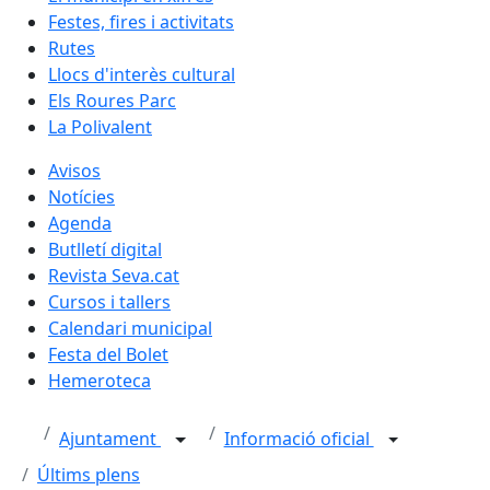
Festes, fires i activitats
Rutes
Llocs d'interès cultural
Els Roures Parc
La Polivalent
Avisos
Notícies
Agenda
Butlletí digital
Revista Seva.cat
Cursos i tallers
Calendari municipal
Festa del Bolet
Hemeroteca
Ajuntament
Informació oficial
Últims plens