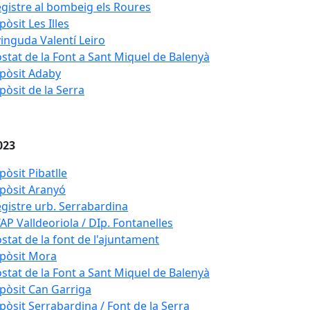
gistre al bombeig els Roures
pòsit Les Illes
inguda Valentí Leiro
stat de la Font a Sant Miquel de Balenyà
pòsit Adaby
pòsit de la Serra
023
pòsit Pibatlle
pòsit Aranyó
gistre urb. Serrabardina
AP Valldeoriola / DIp. Fontanelles
stat de la font de l'ajuntament
pòsit Mora
stat de la Font a Sant Miquel de Balenyà
pòsit Can Garriga
pòsit Serrabardina / Font de la Serra