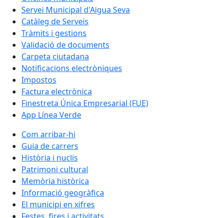
Servei Municipal d'Aigua Seva
Catàleg de Serveis
Tràmits i gestions
Validació de documents
Carpeta ciutadana
Notificacions electròniques
Impostos
Factura electrònica
Finestreta Única Empresarial (FUE)
App Línea Verde
Com arribar-hi
Guia de carrers
Història i nuclis
Patrimoni cultural
Memòria històrica
Informació geogràfica
El municipi en xifres
Festes, fires i activitats