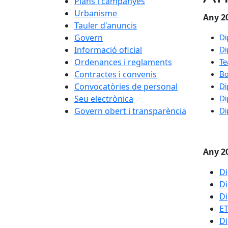
Plans i campanyes
Urbanisme
Any 2
Tauler d'anuncis
Govern
Di
Informació oficial
Di
Ordenances i reglaments
Te
Contractes i convenis
Bo
Convocatòries de personal
Di
Seu electrònica
Di
Govern obert i transparència
Di
Any 2
Di
Di
Di
ET
Di