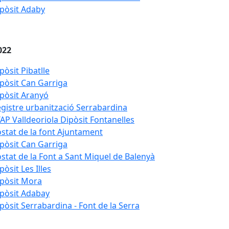
pòsit Adaby
022
pòsit Pibatlle
pòsit Can Garriga
pòsit Aranyó
gistre urbanització Serrabardina
AP Valldeoriola Dipòsit Fontanelles
stat de la font Ajuntament
pòsit Can Garriga
stat de la Font a Sant Miquel de Balenyà
pòsit Les Illes
pòsit Mora
pòsit Adabay
pòsit Serrabardina - Font de la Serra