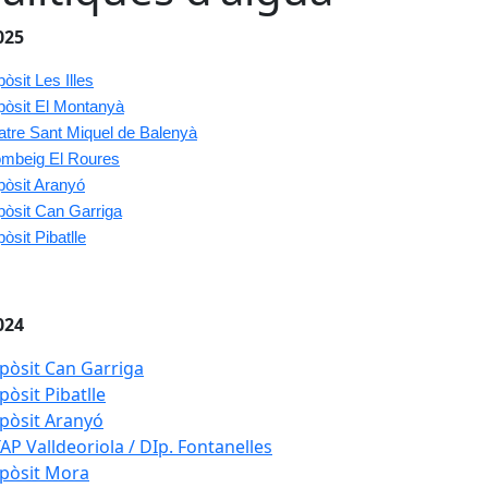
025
pòsit Les Illes
pòsit El Montanyà
atre Sant Miquel de Balenyà
mbeig El Roures
pòsit Aranyó
pòsit Can Garriga
pòsit Pibatlle
024
pòsit Can Garriga
pòsit Pibatlle
pòsit Aranyó
AP Valldeoriola / DIp. Fontanelles
pòsit Mora