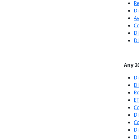
Re
Di
Av
Co
Di
Di
Any 2
Di
Di
Re
ET
Co
Di
Co
Di
Di