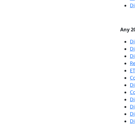
Di
Any 2
Di
Di
Di
Re
ET
Co
Di
Co
Di
Di
Di
Di