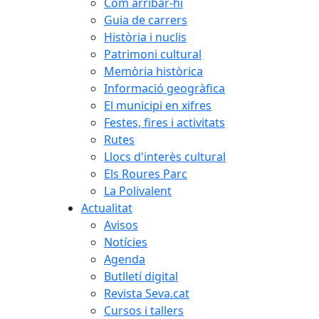
Com arribar-hi
Guia de carrers
Història i nuclis
Patrimoni cultural
Memòria històrica
Informació geogràfica
El municipi en xifres
Festes, fires i activitats
Rutes
Llocs d'interès cultural
Els Roures Parc
La Polivalent
Actualitat
Avisos
Notícies
Agenda
Butlletí digital
Revista Seva.cat
Cursos i tallers