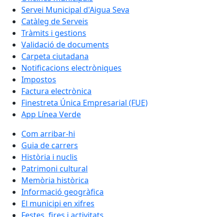
Servei Municipal d'Aigua Seva
Catàleg de Serveis
Tràmits i gestions
Validació de documents
Carpeta ciutadana
Notificacions electròniques
Impostos
Factura electrònica
Finestreta Única Empresarial (FUE)
App Línea Verde
Com arribar-hi
Guia de carrers
Història i nuclis
Patrimoni cultural
Memòria històrica
Informació geogràfica
El municipi en xifres
Festes, fires i activitats