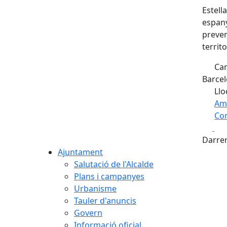
Estell
espany
preven
territo
Car
Barcel
Llo
Am
Com
Fa
+
Darrer
−
Ajuntament
Salutació de l'Alcalde
Plans i campanyes
Urbanisme
Tauler d'anuncis
Govern
Informació oficial