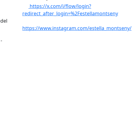
https://x.com/i/flow/login?
redirect_after_login=%2Festellamontseny
 del
https://www.instagram.com/estella_montseny/
-
tributors