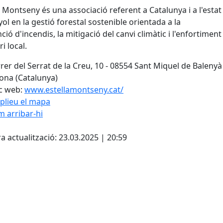
a Montseny és una associació referent a Catalunya i a l'estat
ol en la gestió forestal sostenible orientada a la
ció d'incendis, la mitigació del canvi climàtic i l'enfortiment
ri local.
rer del Serrat de la Creu, 10 - 08554 Sant Miquel de Balenyà 
ona (Catalunya)
c web:
www.estellamontseny.cat/
plieu el mapa
 arribar-hi
Leaflet
| ©
OpenStreetMap
con
cebook
X
a actualització: 23.03.2025 | 20:59