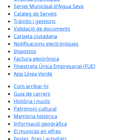
Servei Municipal d'Aigua Seva
Catàleg de Serveis
Tràmits i gestions
Validació de documents
Carpeta ciutadana
Notificacions electròniques
Impostos
Factura electrònica
Finestreta Única Empresarial (FUE)
App Línea Verde
Com arribar-hi
Guia de carrers
Història i nuclis
Patrimoni cultural
Memòria històrica
Informació geogràfica
El municipi en xifres
Festes, fires i activitats