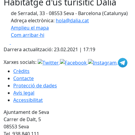
Habitatge d'ús turísitic Dàlia
de Serradal, 33 - 08553 Seva - Barcelona (Catalunya)
Adreça electrònica:
hola@dalia.cat
Amplieu el mapa
Com arribar-hi
Leaflet
| ©
OpenStreetMap
contributors
Facebook
X
+
Darrera actualització: 23.02.2021 | 17:19
−
Xarxes socials:
Crèdits
Contacte
Protecció de dades
Avís legal
Accessibilitat
Ajuntament de Seva
Carrer de Dalt, 5
08553 Seva
Tel. 938 840 111