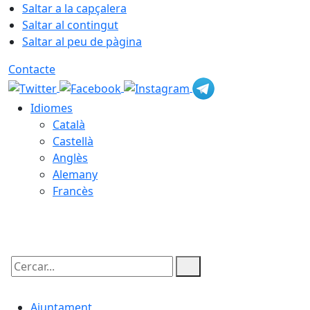
Saltar a la capçalera
Saltar al contingut
Saltar al peu de pàgina
Contacte
Idiomes
Català
Castellà
Anglès
Alemany
Francès
09.08.2026 | 05:36
Cercar:
Ajuntament