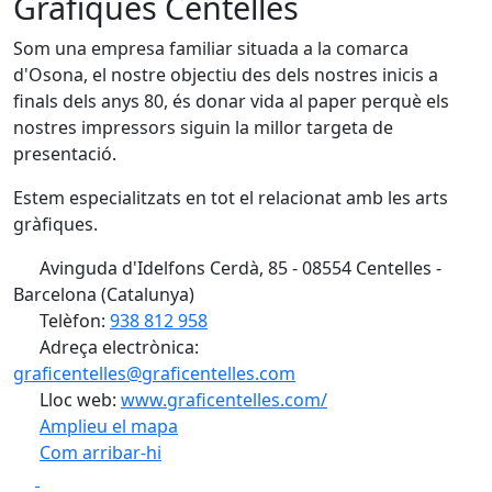
Gràfiques Centelles
Som una empresa familiar situada a la comarca
d'Osona, el nostre objectiu des dels nostres inicis a
finals dels anys 80, és donar vida al paper perquè els
nostres impressors siguin la millor targeta de
presentació.
Estem especialitzats en tot el relacionat amb les arts
gràfiques.
Avinguda d'Idelfons Cerdà, 85 - 08554 Centelles -
Barcelona (Catalunya)
Telèfon:
938 812 958
Adreça electrònica:
graficentelles@graficentelles.com
Lloc web:
www.graficentelles.com/
Amplieu el mapa
Com arribar-hi
Leaflet
| ©
OpenStreetMap
contributors
Facebook
X