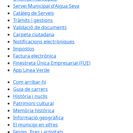
Servei Municipal d'Aigua Seva
Catàleg de Serveis
Tràmits i gestions
Validació de documents
Carpeta ciutadana
Notificacions electròniques
Impostos
Factura electrònica
Finestreta Única Empresarial (FUE)
App Línea Verde
Com arribar-hi
Guia de carrers
Història i nuclis
Patrimoni cultural
Memòria històrica
Informació geogràfica
El municipi en xifres
Festes, fires i activitats