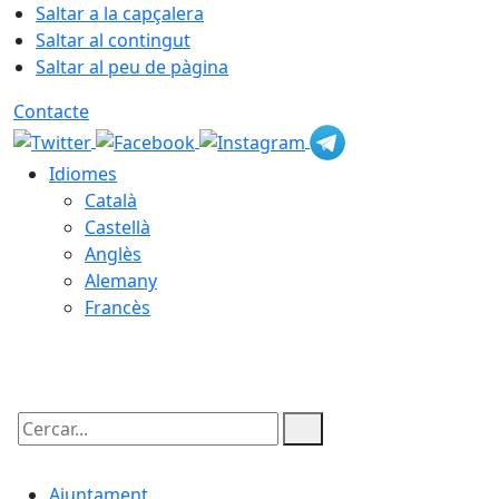
Saltar a la capçalera
Saltar al contingut
Saltar al peu de pàgina
Contacte
Idiomes
Català
Castellà
Anglès
Alemany
Francès
07.08.2026 | 23:58
Cercar:
Ajuntament