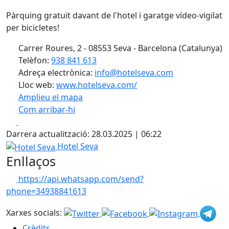
Pàrquing gratuït davant de l'hotel i garatge vídeo-vigilat
per bicicletes!
Carrer Roures, 2 - 08553 Seva - Barcelona (Catalunya)
Telèfon:
938 841 613
Adreça electrònica:
info@hotelseva.com
Lloc web:
www.hotelseva.com/
Amplieu el mapa
Com arribar-hi
Leaflet
| ©
OpenStreetMap
contributors
Facebook
X
+
Darrera actualització: 28.03.2025 | 06:22
−
Hotel Seva
Hotel Seva
Enllaços
https://api.whatsapp.com/send?
phone=34938841613
Xarxes socials:
Crèdits