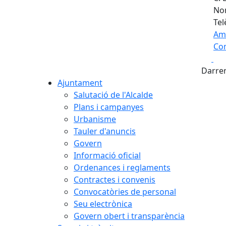
Nom
Tel
Am
Com
Fa
+
Darrer
−
Ajuntament
Salutació de l'Alcalde
Plans i campanyes
Urbanisme
Tauler d'anuncis
Govern
Informació oficial
Ordenances i reglaments
Contractes i convenis
Convocatòries de personal
Seu electrònica
Govern obert i transparència