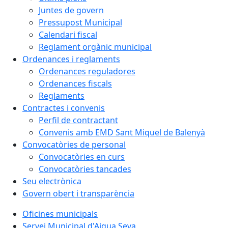
Juntes de govern
Pressupost Municipal
Calendari fiscal
Reglament orgànic municipal
Ordenances i reglaments
Ordenances reguladores
Ordenances fiscals
Reglaments
Contractes i convenis
Perfil de contractant
Convenis amb EMD Sant Miquel de Balenyà
Convocatòries de personal
Convocatòries en curs
Convocatòries tancades
Seu electrònica
Govern obert i transparència
Oficines municipals
Servei Municipal d'Aigua Seva