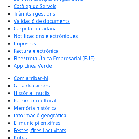
Catàleg de Serveis
Tràmits i gestions
Validació de documents
Carpeta ciutadana
Notificacions electròniques
Impostos
Factura electrònica
Finestreta Única Empresarial (FUE)
App Línea Verde
Com arribar-hi
Guia de carrers
Història i nuclis
Patrimoni cultural
Memòria històrica
Informació geogràfica
El municipi en xifres
Festes, fires i activitats
Rutes