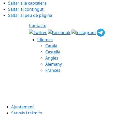
Saltar a la capçalera
Saltar al contingut
Saltar al peu de pàgina
Contacte
Idiomes
Català
Castellà
Anglès
Alemany
Francès
09.08.2026 | 10:31
Ajuntament
Serveis i tràmits