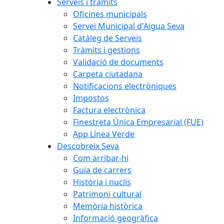
Serveis i tràmits
Oficines municipals
Servei Municipal d'Aigua Seva
Catàleg de Serveis
Tràmits i gestions
Validació de documents
Carpeta ciutadana
Notificacions electròniques
Impostos
Factura electrònica
Finestreta Única Empresarial (FUE)
App Línea Verde
Descobreix Seva
Com arribar-hi
Guia de carrers
Història i nuclis
Patrimoni cultural
Memòria històrica
Informació geogràfica