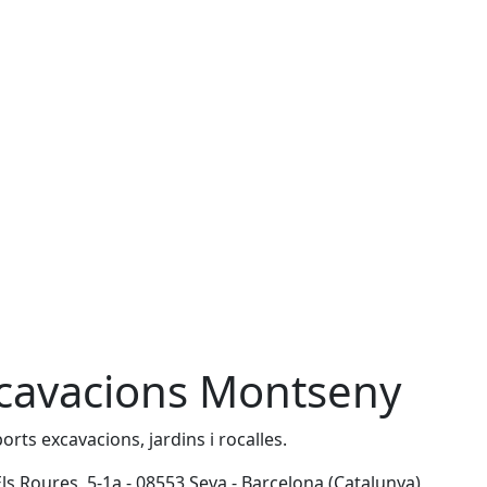
cavacions Montseny
orts excavacions, jardins i rocalles.
Els Roures, 5-1a - 08553 Seva - Barcelona (Catalunya)