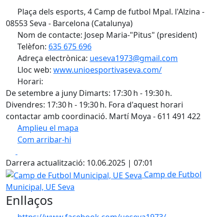
Plaça dels esports, 4 Camp de futbol Mpal. l'Alzina -
08553 Seva - Barcelona (Catalunya)
Nom de contacte: Josep Maria-"Pitus" (president)
Telèfon:
635 675 696
Adreça electrònica:
ueseva1973@gmail.com
Lloc web:
www.unioesportivaseva.com/
Horari:
De setembre a juny Dimarts: 17:30 h - 19:30 h.
Divendres: 17:30 h - 19:30 h. Fora d'aquest horari
contactar amb coordinació. Martí Moya - 611 491 422
Amplieu el mapa
Com arribar-hi
Leaflet
| ©
OpenStreetMap
contributors
Facebook
X
+
Darrera actualització: 10.06.2025 | 07:01
−
Camp de Futbol Municipal, UE Seva
Camp de Futbol
Municipal, UE Seva
Enllaços
https://www.facebook.com/ueseva1973/