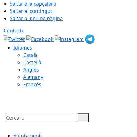
Saltar a la capçalera
Saltar al contingut
Saltar al peu de pàgina
Contacte
Idiomes
Català
Castellà
Anglès
Alemany
Francès
08.08.2026 | 03:11
Cercar:
Ajuntament