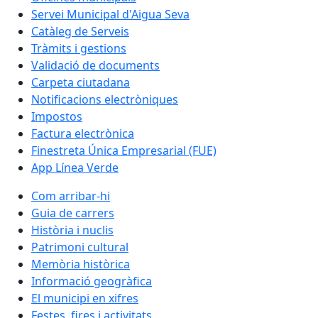
Servei Municipal d'Aigua Seva
Catàleg de Serveis
Tràmits i gestions
Validació de documents
Carpeta ciutadana
Notificacions electròniques
Impostos
Factura electrònica
Finestreta Única Empresarial (FUE)
App Línea Verde
Com arribar-hi
Guia de carrers
Història i nuclis
Patrimoni cultural
Memòria històrica
Informació geogràfica
El municipi en xifres
Festes, fires i activitats