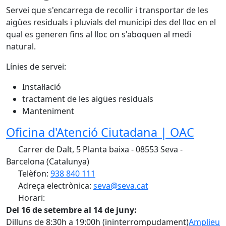
Servei que s'encarrega de recollir i transportar de les
aigües residuals i pluvials del municipi des del lloc en el
qual es generen fins al lloc on s'aboquen al medi
natural.
Línies de servei:
Instal·lació
tractament de les aigües residuals
Manteniment
Oficina d'Atenció Ciutadana | OAC
Carrer de Dalt, 5 Planta baixa - 08553 Seva -
Barcelona (Catalunya)
Telèfon:
938 840 111
Adreça electrònica:
seva@seva.cat
Horari:
Del 16 de setembre al 14 de juny:
Dilluns de 8:30h a 19:00h (ininterrompudament)
Amplieu