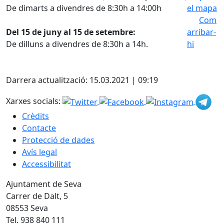
De dimarts a divendres de 8:30h a 14:00h
el mapa
Com
Leaflet
| ©
Del 15 de juny al 15 de setembre:
arribar-
OpenStreetMap
De dilluns a divendres de 8:30h a 14h.
hi
contributors
Face
+
X
−
Darrera actualització: 15.03.2021 | 09:19
Xarxes socials:
Crèdits
Contacte
Protecció de dades
Avís legal
Accessibilitat
Ajuntament de Seva
Carrer de Dalt, 5
08553 Seva
Tel. 938 840 111