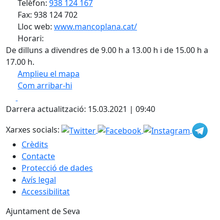
Telèfon:
938 124 167
Fax: 938 124 702
Lloc web:
www.mancoplana.cat/
Horari:
De dilluns a divendres de 9.00 h a 13.00 h i de 15.00 h a
17.00 h.
Amplieu el mapa
Com arribar-hi
Leaflet
| ©
OpenStreetMap
contributors
Facebook
X
+
Darrera actualització: 15.03.2021 | 09:40
−
Xarxes socials:
Crèdits
Contacte
Protecció de dades
Avís legal
Accessibilitat
Ajuntament de Seva