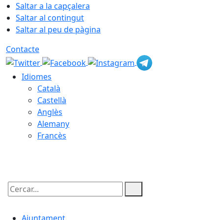
Saltar a la capçalera
Saltar al contingut
Saltar al peu de pàgina
Contacte
Idiomes
Català
Castellà
Anglès
Alemany
Francès
06.08.2026 | 17:22
Cercar:
Ajuntament