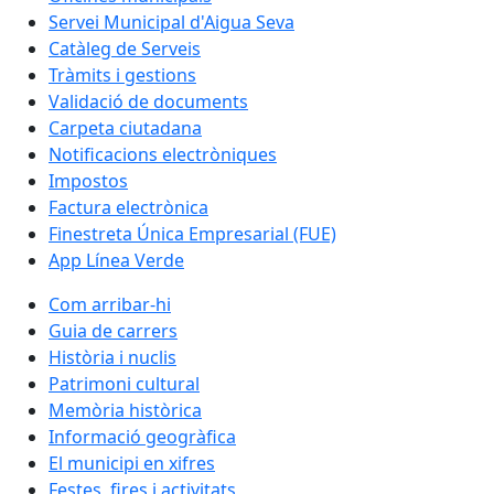
Servei Municipal d'Aigua Seva
Catàleg de Serveis
Tràmits i gestions
Validació de documents
Carpeta ciutadana
Notificacions electròniques
Impostos
Factura electrònica
Finestreta Única Empresarial (FUE)
App Línea Verde
Com arribar-hi
Guia de carrers
Història i nuclis
Patrimoni cultural
Memòria històrica
Informació geogràfica
El municipi en xifres
Festes, fires i activitats