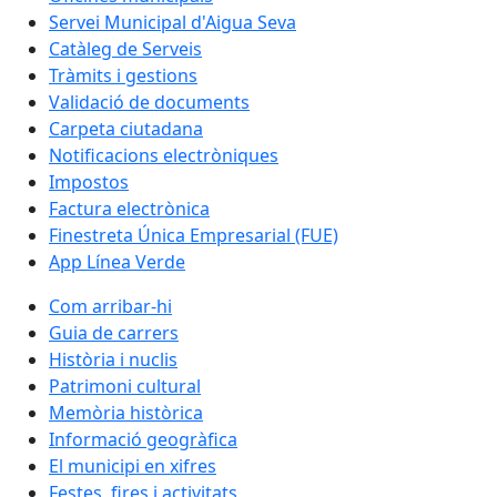
Servei Municipal d'Aigua Seva
Catàleg de Serveis
Tràmits i gestions
Validació de documents
Carpeta ciutadana
Notificacions electròniques
Impostos
Factura electrònica
Finestreta Única Empresarial (FUE)
App Línea Verde
Com arribar-hi
Guia de carrers
Història i nuclis
Patrimoni cultural
Memòria històrica
Informació geogràfica
El municipi en xifres
Festes, fires i activitats