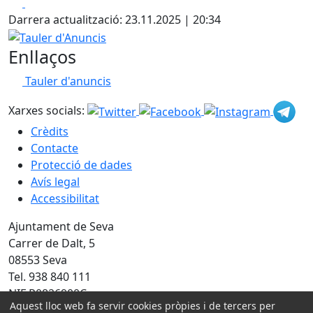
Facebook
X
Darrera actualització: 23.11.2025 | 20:34
Tauler d'Anuncis
Enllaços
Tauler d'anuncis
Xarxes socials:
Crèdits
Contacte
Protecció de dades
Avís legal
Accessibilitat
Ajuntament de Seva
Carrer de Dalt, 5
08553 Seva
Tel. 938 840 111
NIF P0826900C
Aquest lloc web fa servir cookies pròpies i de tercers per