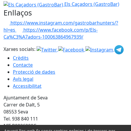
−
Els Caçadors (GastroBar)
Els Caçadors (GastroBar)
Enllaços
https://www.instagram.com/gastrobarhunters/?
hl=es
https://www.facebook.com/p/Els-
Ca%C3%A7adors-100063864967939/
Xarxes socials:
Crèdits
Contacte
Protecció de dades
Avís legal
Accessibilitat
Ajuntament de Seva
Carrer de Dalt, 5
08553 Seva
Tel. 938 840 111
NIF P0826900C
Aquest lloc web fa servir cookies pròpies i de tercers per