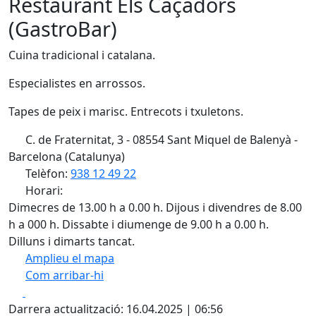
Restaurant Els Caçadors
(GastroBar)
Cuina tradicional i catalana.
Especialistes en arrossos.
Tapes de peix i marisc. Entrecots i txuletons.
C. de Fraternitat, 3 - 08554 Sant Miquel de Balenyà -
Barcelona (Catalunya)
Telèfon:
938 12 49 22
Horari:
Dimecres de 13.00 h a 0.00 h. Dijous i divendres de 8.00
h a 000 h. Dissabte i diumenge de 9.00 h a 0.00 h.
Dilluns i dimarts tancat.
Amplieu el mapa
Com arribar-hi
Leaflet
| ©
OpenStreetMap
contributors
Facebook
X
+
Darrera actualització: 16.04.2025 | 06:56