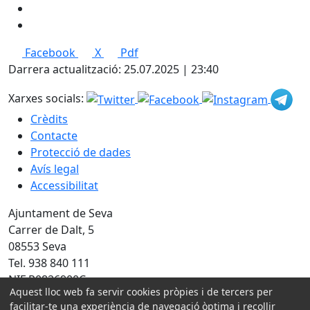
Facebook
X
Pdf
Darrera actualització: 25.07.2025 | 23:40
Xarxes socials:
Crèdits
Contacte
Protecció de dades
Avís legal
Accessibilitat
Ajuntament de Seva
Carrer de Dalt, 5
08553 Seva
Tel. 938 840 111
NIF P0826900C
Aquest lloc web fa servir cookies pròpies i de tercers per
facilitar-te una experiència de navegació òptima i recollir
Amb la col·laboració de: