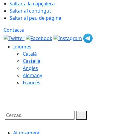
Saltar a la capçalera
Saltar al contingut
Saltar al peu de pàgina
Contacte
Idiomes
Català
Castellà
Anglès
Alemany
Francès
06.08.2026 | 03:07
Cercar:
Ajuntament