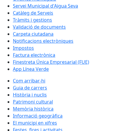
Servei Municipal d'Aigua Seva
Catàleg de Serveis
Tràmits i gestions
Validació de documents
Carpeta ciutadana
Notificacions electròniques
Impostos
Factura electrònica
Finestreta Única Empresarial (FUE)
App Línea Verde
Com arribar-hi
Guia de carrers
Història i nuclis
Patrimoni cultural
Memòria històrica
Informació geogràfica
El municipi en xifres
Festes, fires i activitats