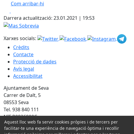
Com arribar-hi
Leaflet
| ©
OpenStreetMap
contributors
Facebook
X
+
Darrera actualització: 23.01.2021 | 19:53
−
Mas Sobrevia
Xarxes socials:
Crèdits
Contacte
Protecció de dades
Avís legal
Accessibilitat
Ajuntament de Seva
Carrer de Dalt, 5
08553 Seva
Tel. 938 840 111
NIF P0826900C
Aquest lloc web fa servir cookies pròpies i de tercers per
Amb la col·laboració de:
facilitar-te una experiència de navegació òptima i recollir