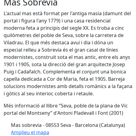
Mas Sobrevia
L'actual mas està format per l'antiga masia (damunt del
portal i figura l'any 1779) i una casa residencial
moderna feta a principis del segle XX. Es troba a cinc
quilòmetres del poble de Seva, sobre la carretera de
Viladrau. El que més destaca avui i dia i dóna un
especial relleu a Sobrevia és el gran casal de línies
modernistes, construït sota el mas antic, entre els anys
1901 i 1905, sota la direcció del gran arquitecte Josep
Puig i Cadafalch. Complementa el conjunt una bonica
capella dedicada a Cor de Maria, feta el 1905. Barreja
solucions modernistes amb detalls romànics a la façana
i gòtics al seu interior, coberta i retaule.
Més informació al llibre ”Seva, poble de la plana de Vic
portal del Montseny” d'Antoni Pladevall i Font (2001)
Mas sobrevia - 08553 Seva - Barcelona (Catalunya)
Amplieu el mapa