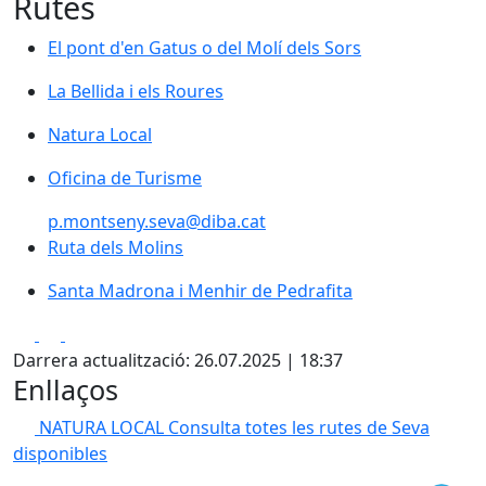
Rutes
El pont d'en Gatus o del Molí dels Sors
El pont d'en Gatus o del Molí dels Sors
La Bellida i els Roures
La Bellida i els Roures
Natura Local
Natura Local
Oficina de Turisme
Oficina de Turisme
p.montseny.seva@diba.cat
Ruta dels Molins
Ruta dels Molins
Santa Madrona i Menhir de Pedrafita
Santa Madrona i Menhir de Pedrafita
Facebook
X
Pdf
Darrera actualització: 26.07.2025 | 18:37
Enllaços
NATURA LOCAL
Consulta totes les rutes de Seva
disponibles