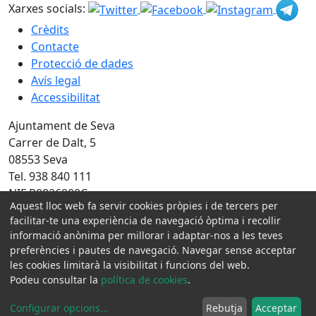
Xarxes socials:
Crèdits
Contacte
Protecció de dades
Avís legal
Accessibilitat
Ajuntament de Seva
Carrer de Dalt, 5
08553 Seva
Tel. 938 840 111
NIF P0826900C
Aquest lloc web fa servir cookies pròpies i de tercers per
facilitar-te una experiència de navegació òptima i recollir
Amb la col·laboració de:
informació anònima per millorar i adaptar-nos a les teves
preferències i pautes de navegació. Navegar sense acceptar
les cookies limitarà la visibilitat i funcions del web.
Podeu consultar la
política de cookies
.
Configurar opcions
...
Rebutja
Acceptar