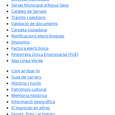
Servei Municipal d'Aigua Seva
Catàleg de Serveis
Tràmits i gestions
Validació de documents
Carpeta ciutadana
Notificacions electròniques
Impostos
Factura electrònica
Finestreta Única Empresarial (FUE)
App Línea Verde
Com arribar-hi
Guia de carrers
Història i nuclis
Patrimoni cultural
Memòria històrica
Informació geogràfica
El municipi en xifres
Festes, fires i activitats